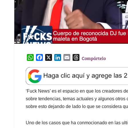
W
F
X
L
E
T
Compártelo
h
a
i
m
h
a
c
n
a
r
t
e
k
i
e
s
b
e
l
a
A
o
d
d
‘Fuck News’ es el espacio en que los creadores 
p
o
I
s
sobre tendencias, temas actuales y algunos otro
p
k
n
sobre esto dejando de lado lo que se considera qu
Uno de los casos que ha conmocionado en las ulti