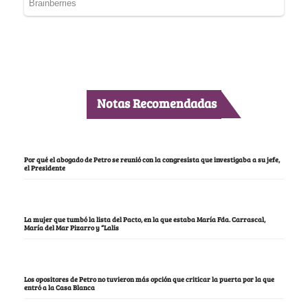
Notas Recomendadas
Por qué el abogado de Petro se reunió con la congresista que investigaba a su jefe,
el Presidente
La mujer que tumbó la lista del Pacto, en la que estaba María Fda. Carrascal,
María del Mar Pizarro y “Lalis
Los opositores de Petro no tuvieron más opción que criticar la puerta por la que
entró a la Casa Blanca