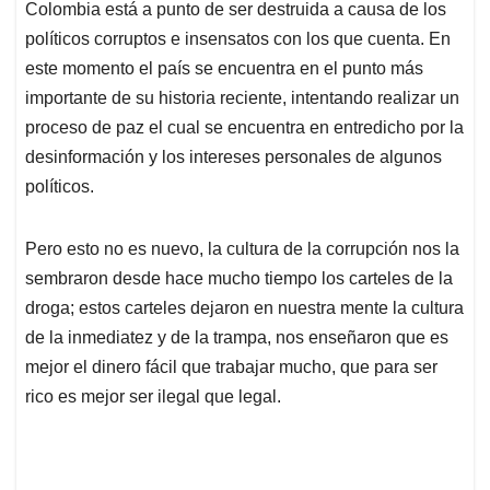
Colombia está a punto de ser destruida a causa de los
s
b
e
l
a
políticos corruptos e insensatos con los que cuenta. En
A
o
d
d
p
o
I
s
este momento el país se encuentra en el punto más
p
k
n
importante de su historia reciente, intentando realizar un
proceso de paz el cual se encuentra en entredicho por la
desinformación y los intereses personales de algunos
políticos.
Pero esto no es nuevo, la cultura de la corrupción nos la
sembraron desde hace mucho tiempo los carteles de la
droga; estos carteles dejaron en nuestra mente la cultura
de la inmediatez y de la trampa, nos enseñaron que es
mejor el dinero fácil que trabajar mucho, que para ser
rico es mejor ser ilegal que legal.