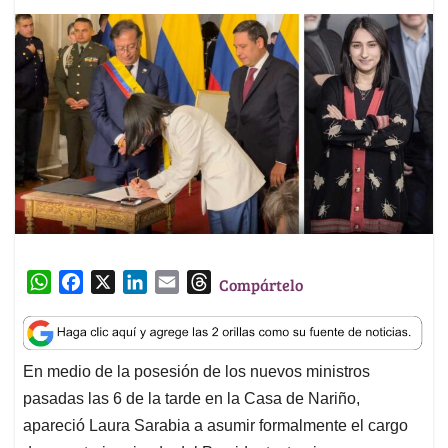
W
F
X
L
E
T
Compártelo
h
a
i
m
h
a
c
n
a
r
t
e
k
i
e
En medio de la posesión de los nuevos ministros
s
b
e
l
a
pasadas las 6 de la tarde en la Casa de Nariño,
A
o
d
d
p
o
I
s
apareció Laura Sarabia a asumir formalmente el cargo