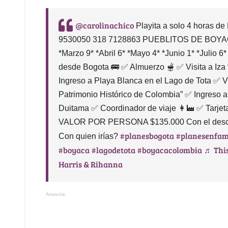
@carolinachico
Playita a solo 4 horas de
9530050 318 7128863 PUEBLITOS DE BOYACA
*Marzo 9* *Abril 6* *Mayo 4* *Junio 1* *Julio 6*
desde Bogota 🚌 ✅ Almuerzo 🫕 ✅ Visita a Iza 
Ingreso a Playa Blanca en el Lago de Tota ✅ V
Patrimonio Histórico de Colombia” ✅ Ingreso 
Duitama ✅ Coordinador de viaje 👩‍🏭 ✅ Tarjet
VALOR POR PERSONA $135.000 Con el des
#planesbogota
#planesenfam
Con quien irías?
#boyaca
#lagodetota
#boyacacolombia
♬ This
Harris & Rihanna
Anuncios.