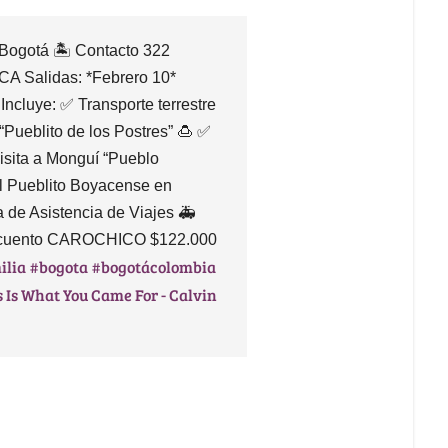
 Bogotá 🏝️ Contacto 322
 Salidas: *Febrero 10*
 Incluye: ✅ Transporte terrestre
“Pueblito de los Postres” 🍮 ✅
isita a Monguí “Pueblo
al Pueblito Boyacense en
a de Asistencia de Viajes 🚑
cuento CAROCHICO $122.000
ilia
#bogota
#bogotácolombia
 Is What You Came For - Calvin