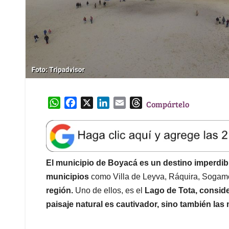
W
F
X
L
E
T
Compártelo
h
a
i
m
h
a
c
n
a
r
t
e
k
i
e
s
b
e
l
a
A
o
d
d
El municipio de Boyacá es un destino imperdib
p
o
I
s
municipios
como Villa de Leyva, Ráquira, Sogamo
p
k
n
región.
Uno de ellos, es el
Lago de Tota, conside
paisaje natural es cautivador, sino también las 