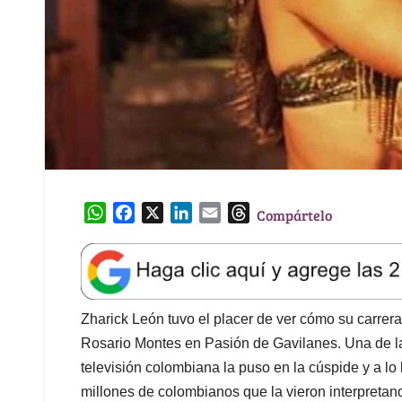
W
F
X
L
E
T
Compártelo
h
a
i
m
h
a
c
n
a
r
t
e
k
i
e
s
b
e
l
a
A
o
d
d
Zharick León tuvo el placer de ver cómo su carrera 
p
o
I
s
Rosario Montes en Pasión de Gavilanes. Una de las
p
k
n
televisión colombiana la puso en la cúspide y a lo
millones de colombianos que la vieron interpretando