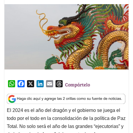
W
F
X
L
E
T
Compártelo
h
a
i
m
h
a
c
n
a
r
t
e
k
i
e
El 2024 es el año del dragón y el gobierno se juega el
s
b
e
l
a
todo por el todo en la consolidación de la política de Paz
A
o
d
d
p
o
I
s
Total. No solo será el año de las grandes “ejecutorias” y