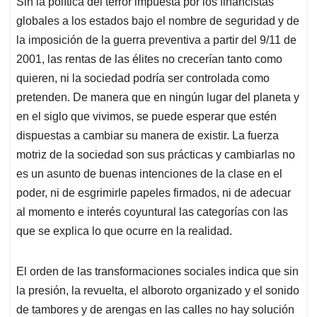
Sin la política del terror impuesta por los financistas
s
b
e
l
a
globales a los estados bajo el nombre de seguridad y de
A
o
d
d
p
o
I
s
la imposición de la guerra preventiva a partir del 9/11 de
p
k
n
2001, las rentas de las élites no crecerían tanto como
quieren, ni la sociedad podría ser controlada como
pretenden. De manera que en ningún lugar del planeta y
en el siglo que vivimos, se puede esperar que estén
dispuestas a cambiar su manera de existir. La fuerza
motriz de la sociedad son sus prácticas y cambiarlas no
es un asunto de buenas intenciones de la clase en el
poder, ni de esgrimirle papeles firmados, ni de adecuar
al momento e interés coyuntural las categorías con las
que se explica lo que ocurre en la realidad.
El orden de las transformaciones sociales indica que sin
la presión, la revuelta, el alboroto organizado y el sonido
de tambores y de arengas en las calles no hay solución