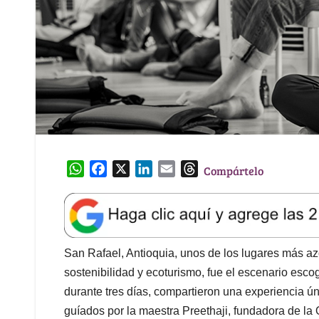
W
F
X
L
E
T
Compártelo
h
a
i
m
h
a
c
n
a
r
t
e
k
i
e
s
b
e
l
a
A
o
d
d
San Rafael, Antioquia, unos de los lugares más az
p
o
I
s
sostenibilidad y ecoturismo, fue el escenario esc
p
k
n
durante tres días, compartieron una experiencia ú
guíados por la maestra Preethaji, fundadora de la