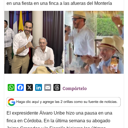
en una fiesta en una finca a las afueras del Montería
W
F
X
L
E
T
Compártelo
h
a
i
m
h
a
c
n
a
r
t
e
k
i
e
El expresidente Álvaro Uribe hizo una pausa en una
s
b
e
l
a
finca en Córdoba. En la última semana su abogado
A
o
d
d