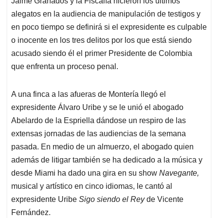
p
o
I
s
Jaime Granados y la Fiscalía hicieron los últimos
p
k
n
alegatos en la audiencia de manipulación de testigos y
en poco tiempo se definirá si el expresidente es culpable
o inocente en los tres delitos por los que está siendo
acusado siendo él el primer Presidente de Colombia
que enfrenta un proceso penal.
A una finca a las afueras de Montería llegó el
expresidente Álvaro Uribe y se le unió el abogado
Abelardo de la Espriella dándose un respiro de las
extensas jornadas de las audiencias de la semana
pasada. En medio de un almuerzo, el abogado quien
además de litigar también se ha dedicado a la música y
desde Miami ha dado una gira en su show
Navegante,
musical y artístico en cinco idiomas, le cantó al
expresidente Uribe
Sigo siendo el Rey
de Vicente
Fernández.