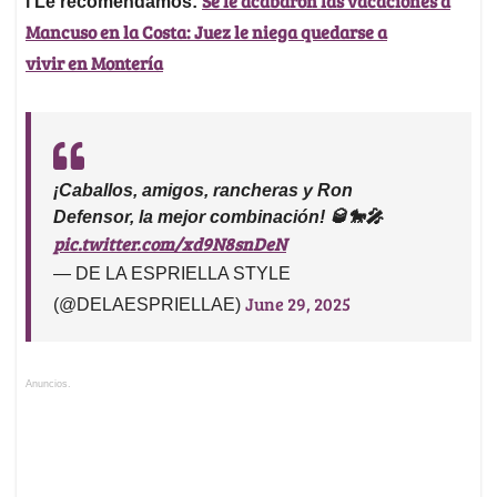
Se le acabaron las vacaciones a
l Le recomendamos:
Mancuso en la Costa: Juez le niega quedarse a
vivir en Montería
¡Caballos, amigos, rancheras y Ron
Defensor, la mejor combinación! 🥃🐎🎤
pic.twitter.com/xd9N8snDeN
— DE LA ESPRIELLA STYLE
June 29, 2025
(@DELAESPRIELLAE)
Anuncios.