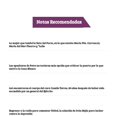
Notas Recomendadas
La mujer que tumbó la lista del Pacto, en la que estaba María Fda. Carrascal,
María del Mar Pizarro y “Lalis
Los opositores de Petro no tuvieron más opción que criticar la puerta por la que
entró a la Casa Blanca
Así encontraron el cuerpo del cura Camilo Torres, 60 años después de haber sido
escondido por un general del Ejército
Regresar a la radio para comentar fútbol, la solución de Iván Mejía para luchar
contra la depresión