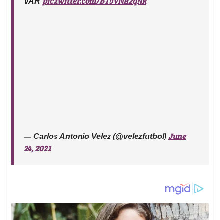
pic.twitter.com/BTbVNR2qNk
VAR
June
— Carlos Antonio Velez (@velezfutbol)
24, 2021