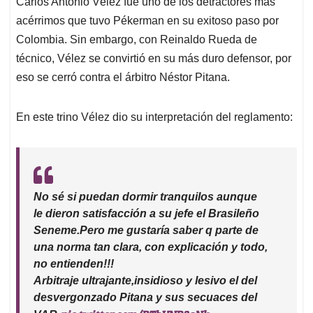
Carlos Antonio Vélez fue uno de los detractores más
s
b
e
l
a
acérrimos que tuvo Pékerman en su exitoso paso por
A
o
d
d
p
o
I
s
Colombia. Sin embargo, con Reinaldo Rueda de
p
k
n
técnico, Vélez se convirtió en su más duro defensor, por
eso se cerró contra el árbitro Néstor Pitana.
En este trino Vélez dio su interpretación del reglamento:
No sé si puedan dormir tranquilos aunque
le dieron satisfacción a su jefe el Brasileño
Seneme.Pero me gustaría saber q parte de
una norma tan clara, con explicación y todo,
no entienden!!!
Arbitraje ultrajante,insidioso y lesivo el del
desvergonzado Pitana y sus secuaces del