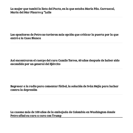
La mujer que tumbó la lista del Pacto, en la que estaba María Fda. Carrascal,
María del Mar Pizarro y “Lalis
Los opositores de Petro no tuvieron más opción que criticar la puerta por la que
entró a la Casa Blanca
Así encontraron el cuerpo del cura Camilo Torres, 60 años después de haber sido
escondido por un general del Ejército
Regresar a la radio para comentar fútbol, la solución de Iván Mejía para luchar
contra la depresión
La casona más de 100 años de la embajada de Colombia en Washington donde
Petro afinó su cara a cara con Trump