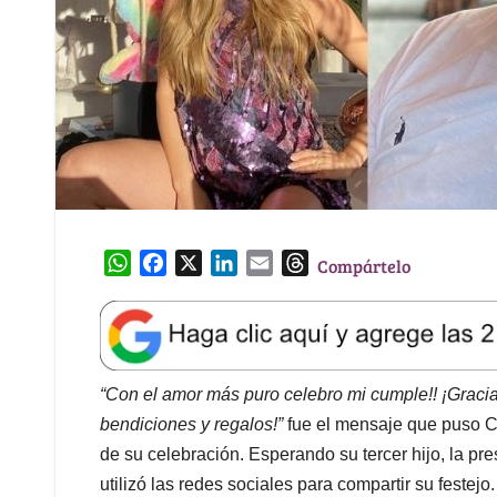
W
F
X
L
E
T
Compártelo
h
a
i
m
h
a
c
n
a
r
t
e
k
i
e
s
b
e
l
a
A
o
d
d
“Con el amor más puro celebro mi cumple!! ¡Gracia
p
o
I
s
bendiciones y regalos!”
fue el mensaje que puso C
p
k
n
de su celebración. Esperando su tercer hijo, la 
utilizó las redes sociales para compartir su festejo.