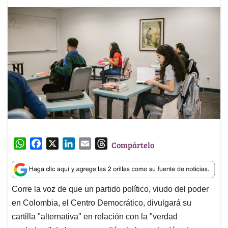
W
F
X
L
E
T
Compártelo
h
a
i
m
h
a
c
n
a
r
t
e
k
i
e
Corre la voz de que un partido político, viudo del poder
s
b
e
l
a
en Colombia, el Centro Democrático, divulgará su
A
o
d
d
p
o
I
s
cartilla "alternativa" en relación con la "verdad