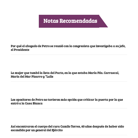
Notas Recomendadas
Por qué el abogado de Petro se reunió con la congresista que investigaba a su jefe,
el Presidente
La mujer que tumbó la lista del Pacto, en la que estaba María Fda. Carrascal,
María del Mar Pizarro y “Lalis
Los opositores de Petro no tuvieron más opción que criticar la puerta por la que
entró a la Casa Blanca
Así encontraron el cuerpo del cura Camilo Torres, 60 años después de haber sido
escondido por un general del Ejército