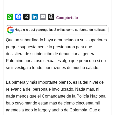
W
F
X
L
E
T
Compártelo
h
a
i
m
h
a
c
n
a
r
t
e
k
i
e
Que un subordinado haya denunciado a sus superiores
s
b
e
l
a
porque supuestamente lo presionaron para que
A
o
d
d
p
o
I
s
desistiera de su intención de denunciar al general
p
k
n
Palomino por acoso sexual es algo que preocupa si no
se investiga a fondo, por razones de mucho calado.
La primera y más importante pienso, es la del nivel de
relevancia del personaje involucrado. Nada más, ni
nada menos que el Comandante de la Policía Nacional,
bajo cuyo mando están más de ciento cincuenta mil
agentes a todo lo largo y ancho de Colombia. Que el