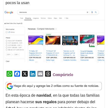
pocos la usan
W
F
X
L
E
T
Compártelo
h
a
i
m
h
a
c
n
a
r
t
e
k
i
e
En esta época de
navidad
, en la que todas las familias
s
b
e
l
a
planean hacerse
sus regalos
para poner debajo del
A
o
d
d