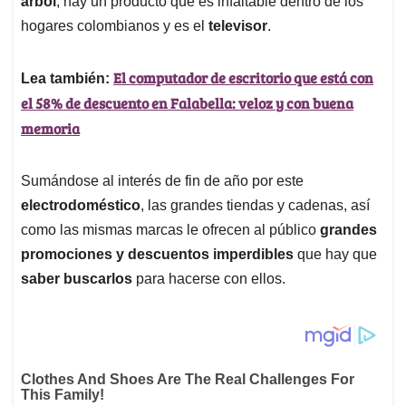
p
o
I
s
árbol
, hay un producto que es infaltable dentro de los
p
k
n
hogares colombianos y es el
televisor
.
El computador de escritorio que está con
Lea también:
el 58% de descuento en Falabella: veloz y con buena
memoria
Sumándose al interés de fin de año por este
electrodoméstico
, las grandes tiendas y cadenas, así
como las mismas marcas le ofrecen al público
grandes
promociones y descuentos imperdibles
que hay que
saber buscarlos
para hacerse con ellos.