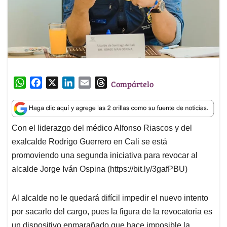
W
F
X
L
E
T
Compártelo
h
a
i
m
h
a
c
n
a
r
t
e
k
i
e
Con el liderazgo del médico Alfonso Riascos y del
s
b
e
l
a
exalcalde Rodrigo Guerrero en Cali se está
A
o
d
d
p
o
I
s
promoviendo una segunda iniciativa para revocar al
p
k
n
alcalde Jorge Iván Ospina (https://bit.ly/3gafPBU)
Al alcalde no le quedará difícil impedir el nuevo intento
por sacarlo del cargo, pues la figura de la revocatoria es
un dispositivo enmarañado que hace imposible la