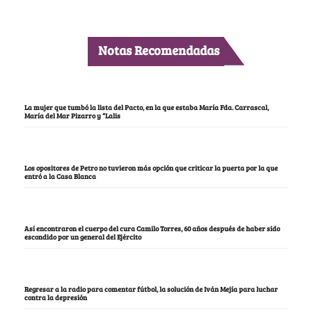
Notas Recomendadas
La mujer que tumbó la lista del Pacto, en la que estaba María Fda. Carrascal,
María del Mar Pizarro y “Lalis
Los opositores de Petro no tuvieron más opción que criticar la puerta por la que
entró a la Casa Blanca
Así encontraron el cuerpo del cura Camilo Torres, 60 años después de haber sido
escondido por un general del Ejército
Regresar a la radio para comentar fútbol, la solución de Iván Mejía para luchar
contra la depresión