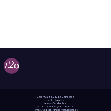
Calle 98a # 51-69 La Castellana
Bogotá, Colombia.
contacto @las2orillas.co
Pauta:
comercial@las2orillas.co
Temas Juridicos:
juridico@las2orillas.co