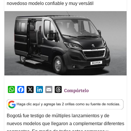
novedoso modelo confiable y muy versátil
W
F
X
L
E
T
Compártelo
h
a
i
m
h
a
c
n
a
r
t
e
k
i
e
Bogotá fue testigo de múltiples lanzamientos y de
s
b
e
l
a
nuevos modelos que llegaron a complementar diferentes
A
o
d
d