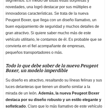
p
o
I
s
segmentos. En medio de todas estas sorpresas y
p
k
n
novedades, una logró destacar por sus múltiples e
innovadoras características. Se trata de la nueva
Peugeot Boxer, que llega con un diseño llamativo, un
buen equipamiento de seguridad y muchos detalles de
gran atractivo. Si quiere saber mucho más de este
vehículo utilitario, le contamos de él. Es probable que se
convierta en el fiel acompañante de empresas,
pequeños transportadores o más.
Todo lo que debe saber de la nueva Peugeot
Boxer, un modelo imperdible
Su diseño es atractivo, resaltando su líneas felinas y sus
luces delanteras que tienen un diseño similar a la
mirada de un león.
Además, la nueva Peugeot Boxer
destaca por su diseño robusto y un estilo elegante y
sofisticado
. Claro que lo más llamativo de este vehículo