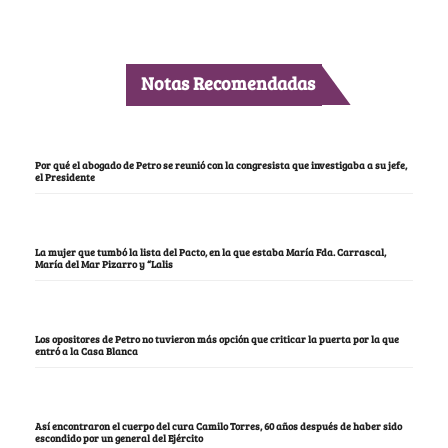
Notas Recomendadas
Por qué el abogado de Petro se reunió con la congresista que investigaba a su jefe,
el Presidente
La mujer que tumbó la lista del Pacto, en la que estaba María Fda. Carrascal,
María del Mar Pizarro y “Lalis
Los opositores de Petro no tuvieron más opción que criticar la puerta por la que
entró a la Casa Blanca
Así encontraron el cuerpo del cura Camilo Torres, 60 años después de haber sido
escondido por un general del Ejército