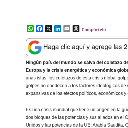
W
F
X
L
E
T
Compártelo
h
a
i
m
h
a
c
n
a
r
t
e
k
i
e
s
b
e
l
a
A
o
d
d
Ningún país del mundo se salva del coletazo d
p
o
I
s
Europa y la crisis energética y económica glob
p
k
n
unas islas, los coletazos de esta crisis global golp
golpes no obedecen a los factores ideológicos de 
expansivas de los efectos políticos, económicos y c
Es una crisis mundial que tiene un origen en la gue
dos bloques de las potencias y sus aliados en el O
Unidos y las potencias de la UE, Arabia Saudita, Q