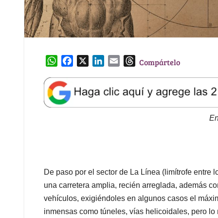
W
F
X
L
E
T
Compártelo
h
a
i
m
h
a
c
n
a
r
t
e
k
i
e
s
b
e
l
a
A
o
d
d
En
p
o
I
s
p
k
n
De paso por el sector de La Línea (limítrofe entre
una carretera amplia, recién arreglada, además con
vehículos, exigiéndoles en algunos casos el máxi
inmensas como túneles, vías helicoidales, pero l