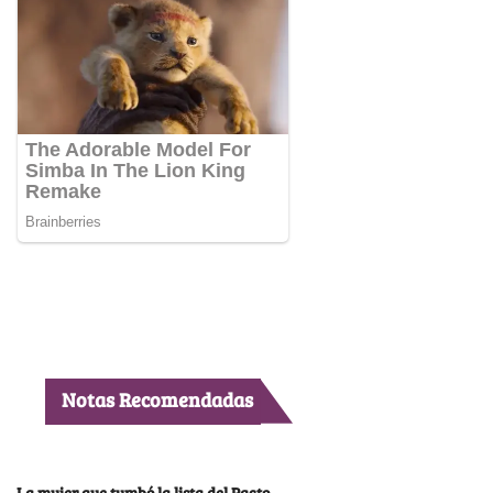
Notas Recomendadas
La mujer que tumbó la lista del Pacto,