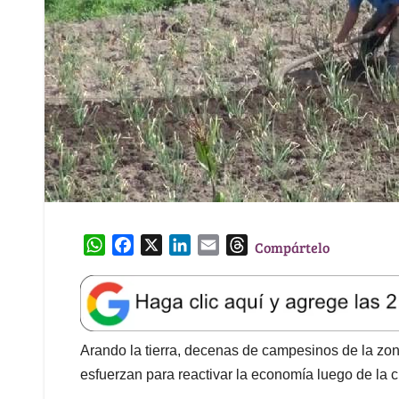
W
F
X
L
E
T
Compártelo
h
a
i
m
h
a
c
n
a
r
t
e
k
i
e
s
b
e
l
a
A
o
d
d
Arando la tierra, decenas de campesinos de la zo
p
o
I
s
esfuerzan para reactivar la economía luego de la c
p
k
n