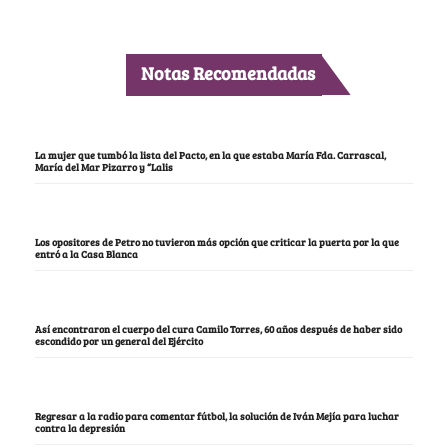
Notas Recomendadas
La mujer que tumbó la lista del Pacto, en la que estaba María Fda. Carrascal,
María del Mar Pizarro y “Lalis
Los opositores de Petro no tuvieron más opción que criticar la puerta por la que
entró a la Casa Blanca
Así encontraron el cuerpo del cura Camilo Torres, 60 años después de haber sido
escondido por un general del Ejército
Regresar a la radio para comentar fútbol, la solución de Iván Mejía para luchar
contra la depresión