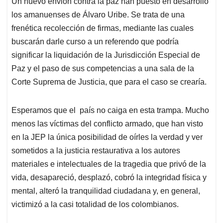
Un nuevo envión contra la paz han puesto en desarrollo
s
b
e
l
a
los amanuenses de Álvaro Uribe. Se trata de una
A
o
d
d
p
o
I
s
frenética recolección de firmas, mediante las cuales
p
k
n
buscarán darle curso a un referendo que podría
significar la liquidación de la Jurisdicción Especial de
Paz y el paso de sus competencias a una sala de la
Corte Suprema de Justicia, que para el caso se crearía.
Esperamos que el país no caiga en esta trampa. Mucho
menos las víctimas del conflicto armado, que han visto
en la JEP la única posibilidad de oírles la verdad y ver
sometidos a la justicia restaurativa a los autores
materiales e intelectuales de la tragedia que privó de la
vida, desapareció, desplazó, cobró la integridad física y
mental, alteró la tranquilidad ciudadana y, en general,
victimizó a la casi totalidad de los colombianos.