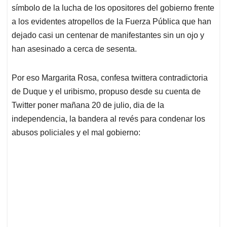
símbolo de la lucha de los opositores del gobierno frente
A
o
d
d
p
o
I
s
a los evidentes atropellos de la Fuerza Pública que han
p
k
n
dejado casi un centenar de manifestantes sin un ojo y
han asesinado a cerca de sesenta.
Por eso Margarita Rosa, confesa twittera contradictoria
de Duque y el uribismo, propuso desde su cuenta de
Twitter poner mañana 20 de julio, dia de la
independencia, la bandera al revés para condenar los
abusos policiales y el mal gobierno: