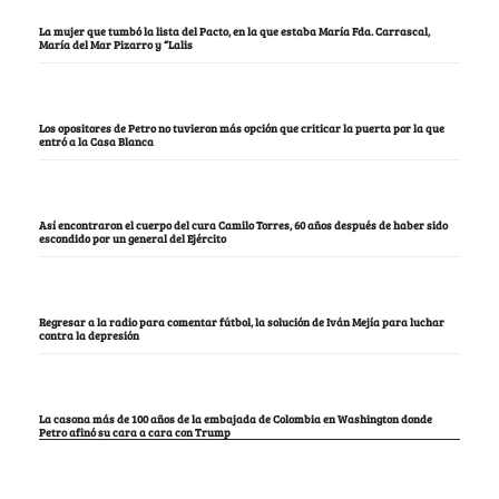
La mujer que tumbó la lista del Pacto, en la que estaba María Fda. Carrascal,
María del Mar Pizarro y “Lalis
Los opositores de Petro no tuvieron más opción que criticar la puerta por la que
entró a la Casa Blanca
Así encontraron el cuerpo del cura Camilo Torres, 60 años después de haber sido
escondido por un general del Ejército
Regresar a la radio para comentar fútbol, la solución de Iván Mejía para luchar
contra la depresión
La casona más de 100 años de la embajada de Colombia en Washington donde
Petro afinó su cara a cara con Trump