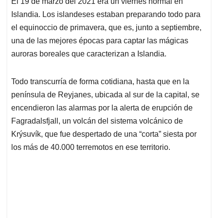
El 19 de marzo del 2021 era un viernes normal en
s
b
e
l
a
Islandia. Los islandeses estaban preparando todo para
A
o
d
d
p
o
I
s
el equinoccio de primavera, que es, junto a septiembre,
p
k
n
una de las mejores épocas para captar las mágicas
auroras boreales que caracterizan a Islandia.
Todo transcurría de forma cotidiana, hasta que en la
península de Reyjanes, ubicada al sur de la capital, se
encendieron las alarmas por la alerta de erupción de
Fagradalsfjall, un volcán del sistema volcánico de
Krýsuvík, que fue despertado de una “corta” siesta por
los más de 40.000 terremotos en ese territorio.