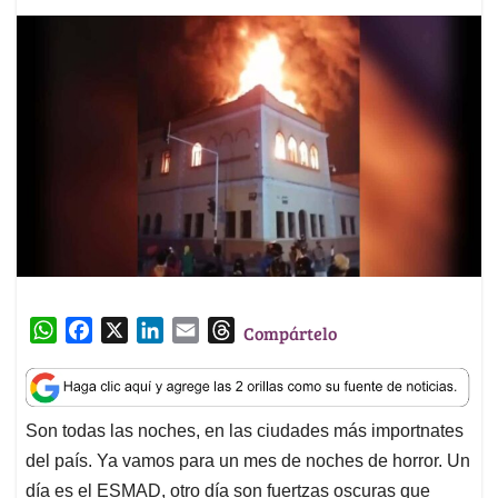
W
F
X
L
E
T
Compártelo
h
a
i
m
h
a
c
n
a
r
t
e
k
i
e
Son todas las noches, en las ciudades más importnates
s
b
e
l
a
del país. Ya vamos para un mes de noches de horror. Un
A
o
d
d
p
o
I
s
día es el ESMAD, otro día son fuertzas oscuras que