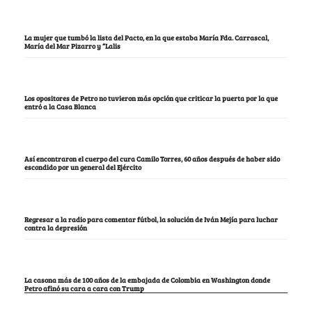
La mujer que tumbó la lista del Pacto, en la que estaba María Fda. Carrascal,
María del Mar Pizarro y “Lalis
Los opositores de Petro no tuvieron más opción que criticar la puerta por la que
entró a la Casa Blanca
Así encontraron el cuerpo del cura Camilo Torres, 60 años después de haber sido
escondido por un general del Ejército
Regresar a la radio para comentar fútbol, la solución de Iván Mejía para luchar
contra la depresión
La casona más de 100 años de la embajada de Colombia en Washington donde
Petro afinó su cara a cara con Trump