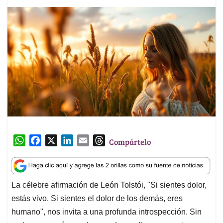
W
F
X
L
E
T
Compártelo
h
a
i
m
h
a
c
n
a
r
t
e
k
i
e
La célebre afirmación de León Tolstói, "Si sientes dolor,
s
b
e
l
a
estás vivo. Si sientes el dolor de los demás, eres
A
o
d
d
p
o
I
s
humano", nos invita a una profunda introspección. Sin