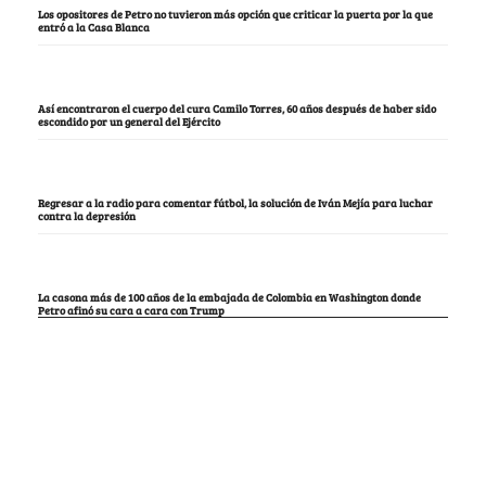
Los opositores de Petro no tuvieron más opción que criticar la puerta por la que
entró a la Casa Blanca
Así encontraron el cuerpo del cura Camilo Torres, 60 años después de haber sido
escondido por un general del Ejército
Regresar a la radio para comentar fútbol, la solución de Iván Mejía para luchar
contra la depresión
La casona más de 100 años de la embajada de Colombia en Washington donde
Petro afinó su cara a cara con Trump