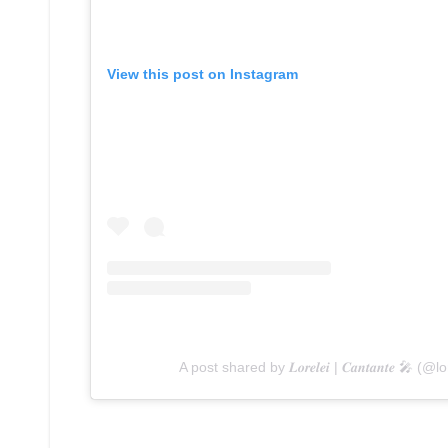
View this post on Instagram
A post shared by 𝑳𝒐𝒓𝒆𝒍𝒆𝒊 | 𝑪𝒂𝒏𝒕𝒂𝒏𝒕𝒆 🎤 (