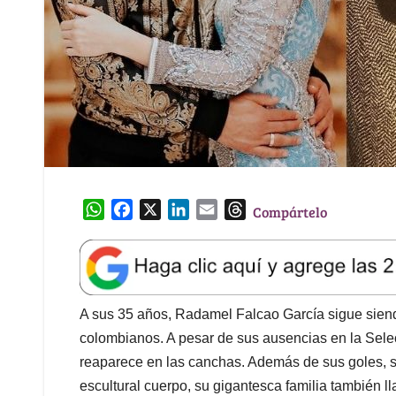
W
F
X
L
E
T
Compártelo
h
a
i
m
h
a
c
n
a
r
t
e
k
i
e
s
b
e
l
a
A
o
d
d
A sus 35 años, Radamel Falcao García sigue siendo
p
o
I
s
colombianos. A pesar de sus ausencias en la Selec
p
k
n
reaparece en las canchas. Además de sus goles, su
escultural cuerpo, su gigantesca familia también l