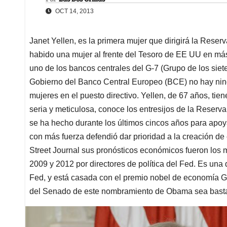
OCT 14, 2013
Janet Yellen, es la primera mujer que dirigirá la Rese
habido una mujer al frente del Tesoro de EE UU en más d
uno de los bancos centrales del G-7 (Grupo de los siet
Gobierno del Banco Central Europeo (BCE) no hay ning
mujeres en el puesto directivo. Yellen, de 67 años, tie
seria y meticulosa, conoce los entresijos de la Reserva
se ha hecho durante los últimos cincos años para apo
con más fuerza defendió dar prioridad a la creación de
Street Journal sus pronósticos económicos fueron los m
2009 y 2012 por directores de política del Fed. Es una
Fed, y está casada con el premio nobel de economía Ge
del Senado de este nombramiento de Obama sea bastant