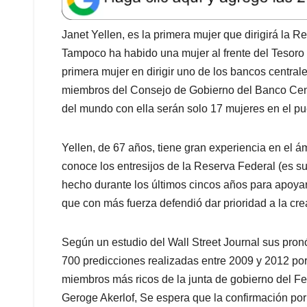
t
e
k
i
e
s
b
e
l
a
A
o
d
d
Janet Yellen, es la primera mujer que dirigirá la R
p
o
I
s
Tampoco ha habido una mujer al frente del Tesoro
p
k
n
primera mujer en dirigir uno de los bancos centrale
miembros del Consejo de Gobierno del Banco Cent
del mundo con ella serán solo 17 mujeres en el pue
Yellen, de 67 años, tiene gran experiencia en el á
conoce los entresijos de la Reserva Federal (es su
hecho durante los últimos cincos años para apoya
que con más fuerza defendió dar prioridad a la cre
Según un estudio del Wall Street Journal sus pron
700 predicciones realizadas entre 2009 y 2012 por 
miembros más ricos de la junta de gobierno del F
Geroge Akerlof, Se espera que la confirmación p