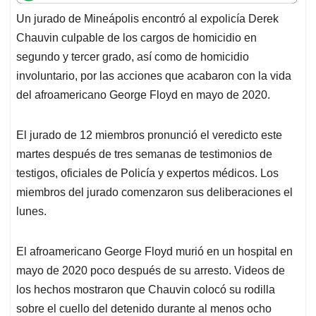
t
e
k
i
e
Un jurado de Mineápolis encontró al expolicía Derek
s
b
e
l
a
Chauvin culpable de los cargos de homicidio en
A
o
d
d
p
o
I
s
segundo y tercer grado, así como de homicidio
p
k
n
involuntario, por las acciones que acabaron con la vida
del afroamericano George Floyd en mayo de 2020.
El jurado de 12 miembros pronunció el veredicto este
martes después de tres semanas de testimonios de
testigos, oficiales de Policía y expertos médicos. Los
miembros del jurado comenzaron sus deliberaciones el
lunes.
El afroamericano George Floyd murió en un hospital en
mayo de 2020 poco después de su arresto. Videos de
los hechos mostraron que Chauvin colocó su rodilla
sobre el cuello del detenido durante al menos ocho