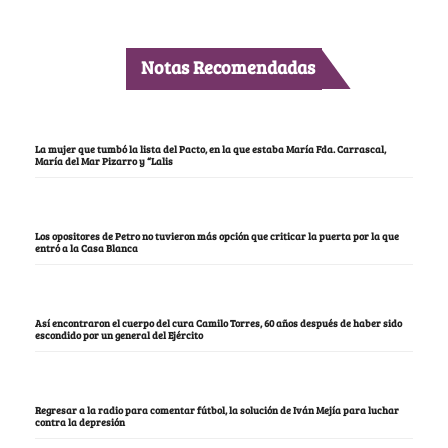
Notas Recomendadas
La mujer que tumbó la lista del Pacto, en la que estaba María Fda. Carrascal,
María del Mar Pizarro y “Lalis
Los opositores de Petro no tuvieron más opción que criticar la puerta por la que
entró a la Casa Blanca
Así encontraron el cuerpo del cura Camilo Torres, 60 años después de haber sido
escondido por un general del Ejército
Regresar a la radio para comentar fútbol, la solución de Iván Mejía para luchar
contra la depresión