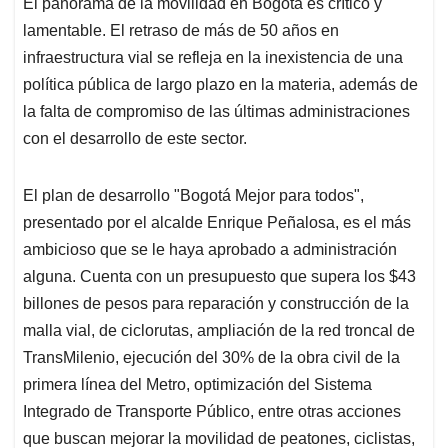
El panorama de la movilidad en Bogotá es crítico y
s
b
e
l
a
lamentable. El retraso de más de 50 años en
A
o
d
d
p
o
I
s
infraestructura vial se refleja en la inexistencia de una
p
k
n
política pública de largo plazo en la materia, además de
la falta de compromiso de las últimas administraciones
con el desarrollo de este sector.
El plan de desarrollo "Bogotá Mejor para todos",
presentado por el alcalde Enrique Peñalosa, es el más
ambicioso que se le haya aprobado a administración
alguna. Cuenta con un presupuesto que supera los $43
billones de pesos para reparación y construcción de la
malla vial, de ciclorutas, ampliación de la red troncal de
TransMilenio, ejecución del 30% de la obra civil de la
primera lí­nea del Metro, optimización del Sistema
Integrado de Transporte Público, entre otras acciones
que buscan mejorar la movilidad de peatones, ciclistas,