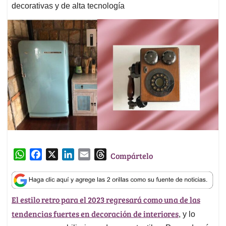
decorativas y de alta tecnología
W
F
X
L
E
T
Compártelo
h
a
i
m
h
a
c
n
a
r
t
e
k
i
e
El estilo retro para el 2023 regresará como una de las
s
b
e
l
a
tendencias fuertes en decoración de interiores
A
o
d
d
, y lo