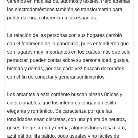
p
o
I
s
veremos en mobiliarios, adornos y textiles. Pero además
p
k
n
los electrodomésticos también se transformarán para
poder dar una coherencia a los espacios.
La relación de las personas con sus hogares cambió
con el fenómeno de la pandemia, pues entendieron que
son lugares muy importantes en los cuales más que solo
pernoctar, pueden contar sobre su personalidad, gustos,
historia y demás, por eso cada vez buscan decorarlos
con el fin de conectar y generar sentimientos.
Los amantes a esta corriente buscan piezas únicas y
coleccionables, que los interiores tengan un estilo
elegante y romántico. Se caracteriza por que las
tonalidades sean discretas, con una paleta de neutros,
grises, beige, arena y crema, algunos tonos rosa claro,
azul pálido, lila pálido, poco usuales y no fáciles de