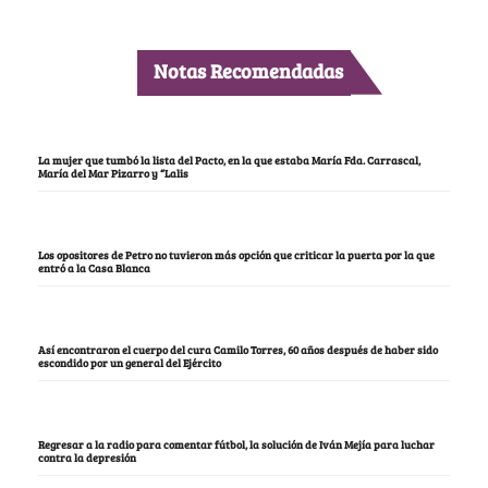
Notas Recomendadas
La mujer que tumbó la lista del Pacto, en la que estaba María Fda. Carrascal,
María del Mar Pizarro y “Lalis
Los opositores de Petro no tuvieron más opción que criticar la puerta por la que
entró a la Casa Blanca
Así encontraron el cuerpo del cura Camilo Torres, 60 años después de haber sido
escondido por un general del Ejército
Regresar a la radio para comentar fútbol, la solución de Iván Mejía para luchar
contra la depresión