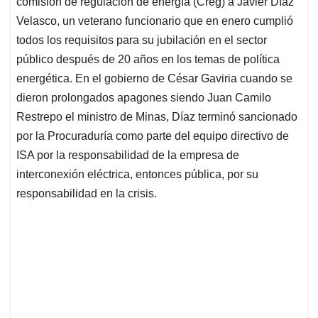
comisión de regulación de energía (Creg) a Javier Díaz
A
o
d
d
p
o
I
s
Velasco, un veterano funcionario que en enero cumplió
p
k
n
todos los requisitos para su jubilación en el sector
público después de 20 años en los temas de política
energética. En el gobierno de César Gaviria cuando se
dieron prolongados apagones siendo Juan Camilo
Restrepo el ministro de Minas, Díaz terminó sancionado
por la Procuraduría como parte del equipo directivo de
ISA por la responsabilidad de la empresa de
interconexión eléctrica, entonces pública, por su
responsabilidad en la crisis.