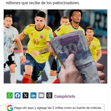
millones que recibe de los patrocinadores
W
F
X
L
E
T
Compártelo
h
a
i
m
h
a
c
n
a
r