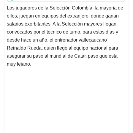
t
e
k
i
e
Los jugadores de la Selección Colombia, la mayoría de
s
b
e
l
a
ellos, juegan en equipos del extranjero, donde ganan
A
o
d
d
p
o
I
s
salarios exorbitantes. A la Selección mayores llegan
p
k
n
convocados por el técnico de turno, para estos días y
desde hace un año, el entrenador vallecaucano
Reinaldo Rueda, quien llegó al equipo nacional para
asegurar su paso al mundial de Catar, paso que está
muy lejano.