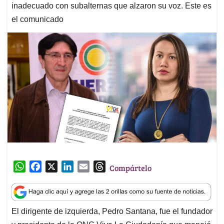
inadecuado con subalternas que alzaron su voz. Este es
el comunicado
W
F
X
L
E
T
Compártelo
h
a
i
m
h
a
c
n
a
r
t
e
k
i
e
El dirigente de izquierda, Pedro Santana, fue el fundador
s
b
e
l
a