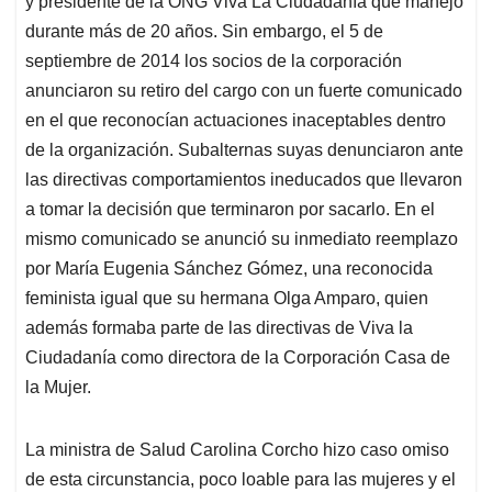
y presidente de la ONG Viva La Ciudadanía que manejó
A
o
d
d
p
o
I
s
durante más de 20 años. Sin embargo, el 5 de
p
k
n
septiembre de 2014 los socios de la corporación
anunciaron su retiro del cargo con un fuerte comunicado
en el que reconocían actuaciones inaceptables dentro
de la organización. Subalternas suyas denunciaron ante
las directivas comportamientos ineducados que llevaron
a tomar la decisión que terminaron por sacarlo. En el
mismo comunicado se anunció su inmediato reemplazo
por María Eugenia Sánchez Gómez, una reconocida
feminista igual que su hermana Olga Amparo, quien
además formaba parte de las directivas de Viva la
Ciudadanía como directora de la Corporación Casa de
la Mujer.
La ministra de Salud Carolina Corcho hizo caso omiso
de esta circunstancia, poco loable para las mujeres y el