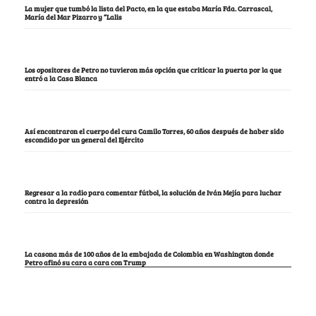
La mujer que tumbó la lista del Pacto, en la que estaba María Fda. Carrascal,
María del Mar Pizarro y “Lalis
Los opositores de Petro no tuvieron más opción que criticar la puerta por la que
entró a la Casa Blanca
Así encontraron el cuerpo del cura Camilo Torres, 60 años después de haber sido
escondido por un general del Ejército
Regresar a la radio para comentar fútbol, la solución de Iván Mejía para luchar
contra la depresión
La casona más de 100 años de la embajada de Colombia en Washington donde
Petro afinó su cara a cara con Trump