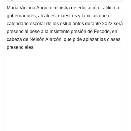
t
e
k
i
e
María Victoria Angulo, ministra de educación, ratificó a
s
b
e
l
a
gobernadores, alcaldes, maestros y familias que el
A
o
d
d
p
o
I
s
calendario escolar de los estudiantes durante 2022 será
p
k
n
presencial pese a la insistente presión de Fecode, en
cabeza de Nelsón Alarcón, que pide aplazar las clases
presenciales.