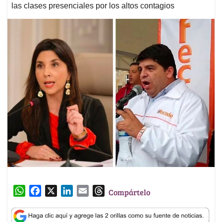
las clases presenciales por los altos contagios
W
F
X
L
E
T
Compártelo
h
a
i
m
h
a
c
n
a
r