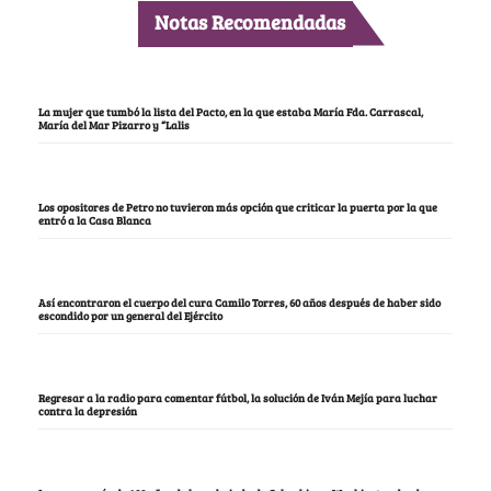
Notas Recomendadas
La mujer que tumbó la lista del Pacto, en la que estaba María Fda. Carrascal,
María del Mar Pizarro y “Lalis
Los opositores de Petro no tuvieron más opción que criticar la puerta por la que
entró a la Casa Blanca
Así encontraron el cuerpo del cura Camilo Torres, 60 años después de haber sido
escondido por un general del Ejército
Regresar a la radio para comentar fútbol, la solución de Iván Mejía para luchar
contra la depresión