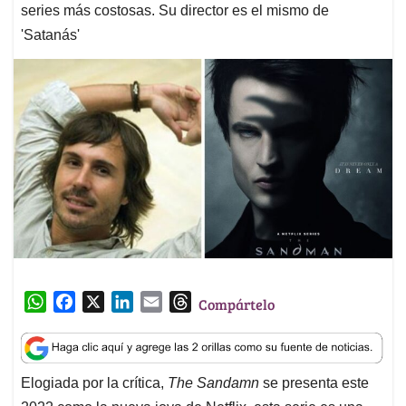
series más costosas. Su director es el mismo de
'Satanás'
W
F
X
L
E
T
Compártelo
h
a
i
m
h
a
c
n
a
r
t
e
k
i
e
Elogiada por la crítica,
The Sandamn
se presenta este
s
b
e
l
a