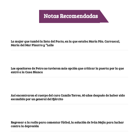
Notas Recomendadas
La mujer que tumbó la lista del Pacto, en la que estaba María Fda. Carrascal,
María del Mar Pizarro y “Lalis
Los opositores de Petro no tuvieron más opción que criticar la puerta por la que
entró a la Casa Blanca
Así encontraron el cuerpo del cura Camilo Torres, 60 años después de haber sido
escondido por un general del Ejército
Regresar a la radio para comentar fútbol, la solución de Iván Mejía para luchar
contra la depresión