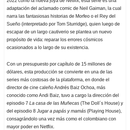
2022 como la nueva joya de Netflix, esta serie es una
A
o
d
d
p
o
I
s
adaptación del aclamado comic de Neil Gaiman, la cual
p
k
n
narra las fantasiosas historias de Morfeo o el Rey del
Sueño (interpretado por Tom Sturridge), quien luego de
escapar de un largo cautiverio se plantea un nuevo
propósito de vida: reparar los errores cósmicos
ocasionados a lo largo de su existencia.
Con un presupuesto por capítulo de 15 millones de
dólares, esta producción se convierte en una de las
series más costosas de la plataforma, en donde el
director de cine caleño Andrés Baiz Ochoa, más
conocido como Andi Baiz, tuvo a cargo la dirección del
episodio 7
La casa de las Muñecas
(The Doll´s House) y
del episodio 8
Jugar a papás y mamás
(Playing House),
consagrándolo una vez más como el colombiano con
mayor poder en Netflix.