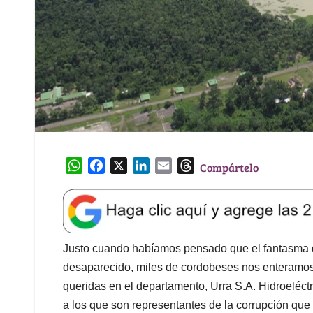
W
F
X
L
E
T
Compártelo
h
a
i
m
h
a
c
n
a
r
t
e
k
i
e
s
b
e
l
a
A
o
d
d
Justo cuando habíamos pensado que el fantasma d
p
o
I
s
desaparecido, miles de cordobeses nos enteramos
p
k
n
queridas en el departamento, Urra S.A. Hidroeléct
a los que son representantes de la corrupción qu