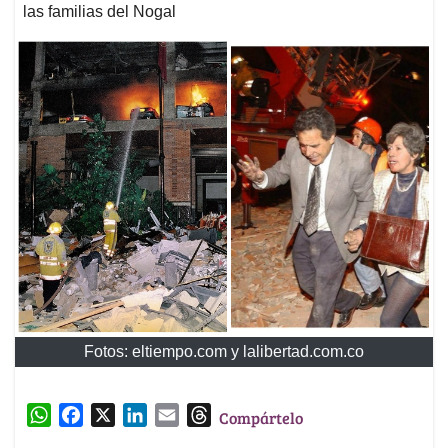
las familias del Nogal
Fotos: eltiempo.com y lalibertad.com.co
W
F
X
L
E
T
Compártelo
h
a
i
m
h