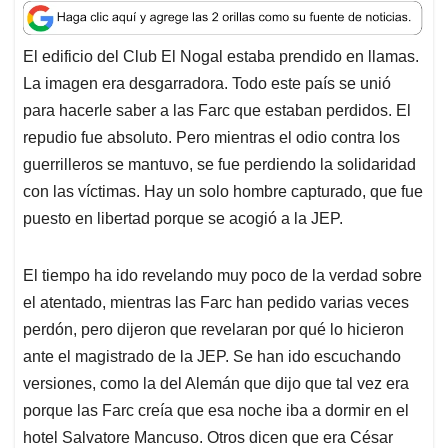
a
c
n
a
r
t
e
k
i
e
El edificio del Club El Nogal estaba prendido en llamas.
s
b
e
l
a
La imagen era desgarradora. Todo este país se unió
A
o
d
d
p
o
I
s
para hacerle saber a las Farc que estaban perdidos. El
p
k
n
repudio fue absoluto. Pero mientras el odio contra los
guerrilleros se mantuvo, se fue perdiendo la solidaridad
con las víctimas. Hay un solo hombre capturado, que fue
puesto en libertad porque se acogió a la JEP.
El tiempo ha ido revelando muy poco de la verdad sobre
el atentado, mientras las Farc han pedido varias veces
perdón, pero dijeron que revelaran por qué lo hicieron
ante el magistrado de la JEP. Se han ido escuchando
versiones, como la del Alemán que dijo que tal vez era
porque las Farc creía que esa noche iba a dormir en el
hotel Salvatore Mancuso. Otros dicen que era César