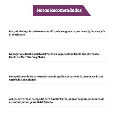
Notas Recomendadas
Por qué el abogado de Petro se reunió con la congresista que investigaba a su jefe,
el Presidente
La mujer que tumbó la lista del Pacto, en la que estaba María Fda. Carrascal,
María del Mar Pizarro y “Lalis
Los opositores de Petro no tuvieron más opción que criticar la puerta por la que
entró a la Casa Blanca
Así encontraron el cuerpo del cura Camilo Torres, 60 años después de haber sido
escondido por un general del Ejército