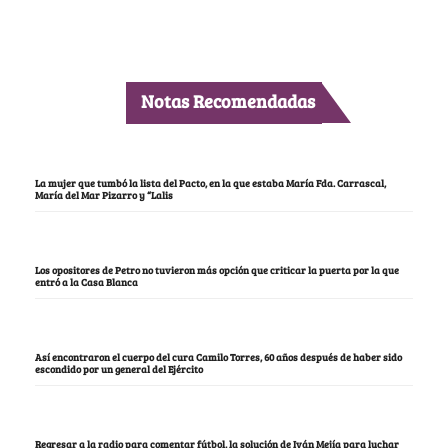
Notas Recomendadas
La mujer que tumbó la lista del Pacto, en la que estaba María Fda. Carrascal,
María del Mar Pizarro y “Lalis
Los opositores de Petro no tuvieron más opción que criticar la puerta por la que
entró a la Casa Blanca
Así encontraron el cuerpo del cura Camilo Torres, 60 años después de haber sido
escondido por un general del Ejército
Regresar a la radio para comentar fútbol, la solución de Iván Mejía para luchar