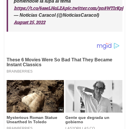
poniéndole la lupa al tema
https://t.co/6sseLHaLZA
pic.twitter.com/pn8WTlrKpj
— Noticias Caracol (@NoticiasCaracol)
August 25, 2022