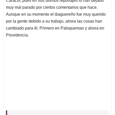
p
o
I
s
Caracol, pues en sus últimos reportajes lo han dejado
p
k
n
muy mal parado por ciertos comentarios que hace.
Aunque en su momento el ibaguereño fue muy querido
por la gente debido a su trabajo, ahora las cosas han
cambiado para él. Primero en Paloquemao y ahora en
Providencia.