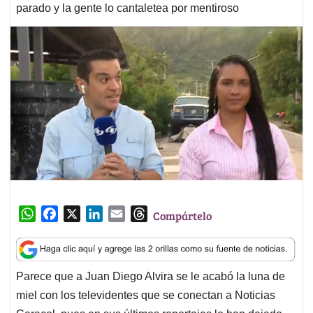
parado y la gente lo cantaletea por mentiroso
W
F
X
L
E
T
Compártelo
h
a
i
m
h
a
c
n
a
r
t
e
k
i
e
Parece que a Juan Diego Alvira se le acabó la luna de
s
b
e
l
a
miel con los televidentes que se conectan a Noticias
A
o
d
d