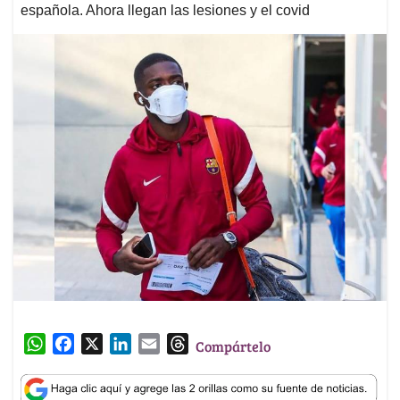
española. Ahora llegan las lesiones y el covid
W
F
X
L
E
T
Compártelo
h
a
i
m
h
a
c
n
a
r