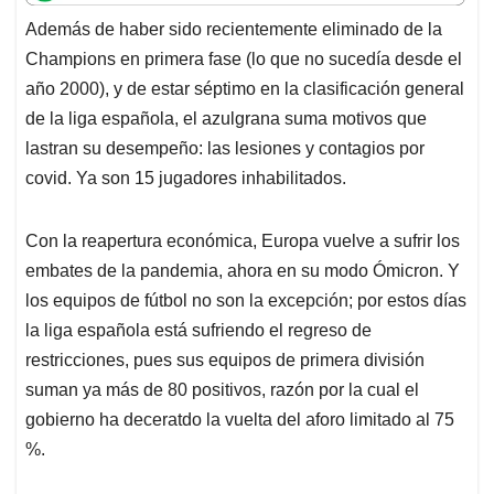
t
e
k
i
e
Además de haber sido recientemente eliminado de la
s
b
e
l
a
Champions en primera fase (lo que no sucedía desde el
A
o
d
d
p
o
I
s
año 2000), y de estar séptimo en la clasificación general
p
k
n
de la liga española, el azulgrana suma motivos que
lastran su desempeño: las lesiones y contagios por
covid. Ya son 15 jugadores inhabilitados.
Con la reapertura económica, Europa vuelve a sufrir los
embates de la pandemia, ahora en su modo Ómicron. Y
los equipos de fútbol no son la excepción; por estos días
la liga española está sufriendo el regreso de
restricciones, pues sus equipos de primera división
suman ya más de 80 positivos, razón por la cual el
gobierno ha deceratdo la vuelta del aforo limitado al 75
%.