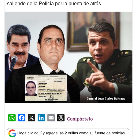
saliendo de la Policía por la puerta de atrás
W
F
X
L
E
T
Compártelo
h
a
i
m
h
a
c
n
a
r