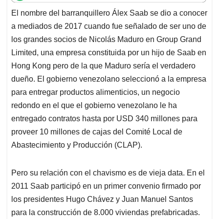
t
e
k
i
e
El nombre del barranquillero Álex Saab se dio a conocer
s
b
e
l
a
a mediados de 2017 cuando fue señalado de ser uno de
A
o
d
d
p
o
I
s
los grandes socios de Nicolás Maduro en Group Grand
p
k
n
Limited, una empresa constituida por un hijo de Saab en
Hong Kong pero de la que Maduro sería el verdadero
dueño. El gobierno venezolano seleccionó a la empresa
para entregar productos alimenticios, un negocio
redondo en el que el gobierno venezolano le ha
entregado contratos hasta por USD 340 millones para
proveer 10 millones de cajas del Comité Local de
Abastecimiento y Producción (CLAP).
Pero su relación con el chavismo es de vieja data. En el
2011 Saab participó en un primer convenio firmado por
los presidentes Hugo Chávez y Juan Manuel Santos
para la construcción de 8.000 viviendas prefabricadas.