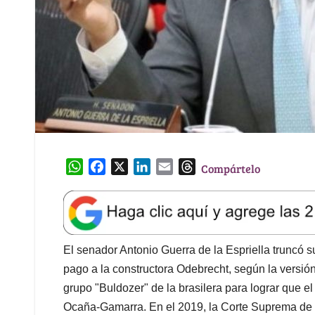
W
F
X
L
E
T
Compártelo
h
a
i
m
h
a
c
n
a
r
t
e
k
i
e
s
b
e
l
a
A
o
d
d
El senador Antonio Guerra de la Espriella truncó su
p
o
I
s
pago a la constructora Odebrecht, según la versió
p
k
n
grupo "Buldozer" de la brasilera para lograr que el 
Ocaña-Gamarra. En el 2019, la Corte Suprema de Ju