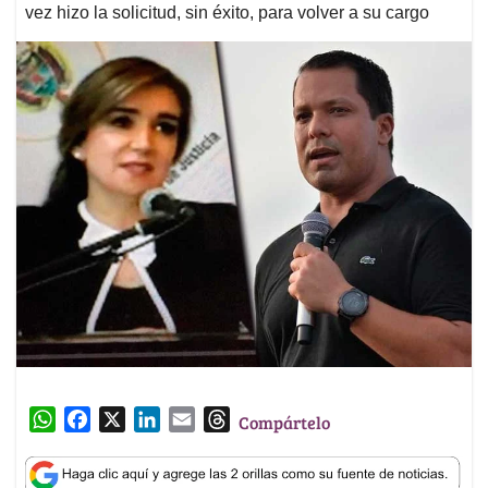
vez hizo la solicitud, sin éxito, para volver a su cargo
W
F
X
L
E
T
Compártelo
h
a
i
m
h
a
c
n
a
r