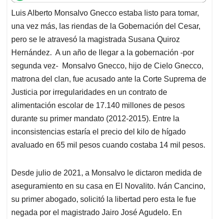
t
e
k
i
e
Luis Alberto Monsalvo Gnecco estaba listo para tomar,
s
b
e
l
a
una vez más, las riendas de la Gobernación del Cesar,
A
o
d
d
p
o
I
s
pero se le atravesó la magistrada Susana Quiroz
p
k
n
Hernández. A un año de llegar a la gobernación -por
segunda vez- Monsalvo Gnecco, hijo de Cielo Gnecco,
matrona del clan, fue acusado ante la Corte Suprema de
Justicia por irregularidades en un contrato de
alimentación escolar de 17.140 millones de pesos
durante su primer mandato (2012-2015). Entre la
inconsistencias estaría el precio del kilo de hígado
avaluado en 65 mil pesos cuando costaba 14 mil pesos.
Desde julio de 2021, a Monsalvo le dictaron medida de
aseguramiento en su casa en El Novalito. Iván Cancino,
su primer abogado, solicitó la libertad pero esta le fue
negada por el magistrado Jairo José Agudelo. En