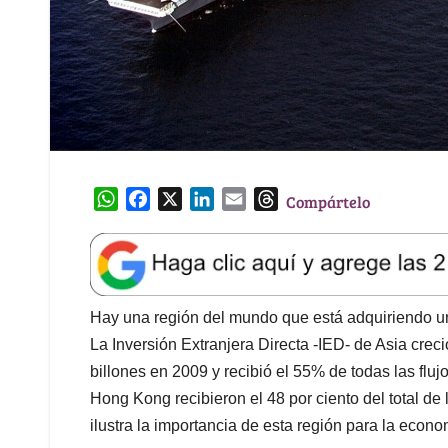
W
F
X
L
E
T
Compártelo
h
a
i
m
h
a
c
n
a
r
t
e
k
i
e
s
b
e
l
a
A
o
d
d
Hay una región del mundo que está adquiriendo un 
p
o
I
s
La Inversión Extranjera Directa -IED- de Asia cr
p
k
n
billones en 2009 y recibió el 55% de todas las fluj
Hong Kong recibieron el 48 por ciento del total de 
ilustra la importancia de esta región para la econ