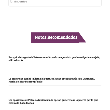
Notas Recomendadas
Por qué el abogado de Petro se reunió con la congresista que investigaba a su jefe,
el Presidente
La mujer que tumbó la lista del Pacto, en la que estaba María Fda. Carrascal,
María del Mar Pizarro y “Lalis
Los opositores de Petro no tuvieron más opción que criticar la puerta por la que
entró a la Casa Blanca