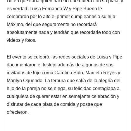
Dicen que cada quien hace lo que quiera con su plata, y
s
b
e
l
a
es verdad: Luisa Fernanda W y Pipe Bueno le
A
o
d
d
p
o
I
s
celebraron por lo alto el primer cumpleaños a su hijo
p
k
n
Máximo, del que seguramente no recordará
absolutamente nada y tendrán que recordarle todo con
videos y fotos.
El evento se celebró, las redes sociales de Luisa y Pipe
documentaron el festejo además de algunos de sus
invitados de lujo como Carolina Soto, Marcela Reyes y
Marilyn Oquendo. La ternura que salía de la alegría del
hijo de la pareja no se niega, su felicidad contagiaba a
cualquiera de querer estar en semejante celebración y
disfrutar de cada plata de comida y postre que
ofrecieron.