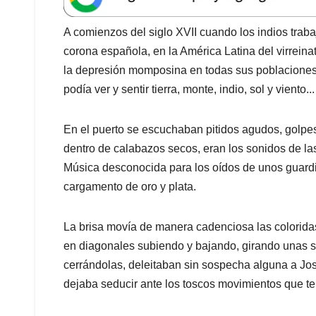
s
b
e
l
a
A
o
d
d
A comienzos del siglo XVII cuando los indios tra
p
o
I
s
corona española, en la América Latina del virreina
p
k
n
la depresión momposina en todas sus poblaciones
podía ver y sentir tierra, monte, indio, sol y viento...
En el puerto se escuchaban pitidos agudos, golpes
dentro de calabazos secos, eran los sonidos de la
Música desconocida para los oídos de unos guard
cargamento de oro y plata.
La brisa movía de manera cadenciosa las colorida
en diagonales subiendo y bajando, girando unas so
cerrándolas, deleitaban sin sospecha alguna a Jo
dejaba seducir ante los toscos movimientos que te