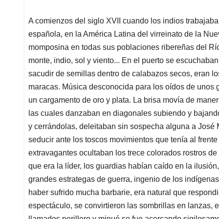
A comienzos del siglo XVII cuando los indios trabaja
española, en la América Latina del virreinato de la Nu
momposina en todas sus poblaciones ribereñas del Río 
monte, indio, sol y viento... En el puerto se escuchaba
sacudir de semillas dentro de calabazos secos, eran lo
maracas. Música desconocida para los oídos de unos 
un cargamento de oro y plata. La brisa movía de maner
las cuales danzaban en diagonales subiendo y bajando,
y cerrándolas, deleitaban sin sospecha alguna a José 
seducir ante los toscos movimientos que tenía al frente
extravagantes ocultaban los trece colorados rostros de 
que era la líder, los guardias habían caído en la ilusión
grandes estrategas de guerra, ingenio de los indígena
haber sufrido mucha barbarie, era natural que respondi
espectáculo, se convirtieron las sombrillas en lanzas,
llamados perillero y minué se fue acercando sigilosamen