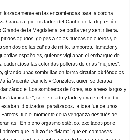
ban forzadamente en las encomiendas para la corona
eva Granada, por los lados del Caribe de la depresión
Grande de la Magdalena, se podía ver y sentir tierra,
n pitidos agudos, golpes a cajas huecas de cueros y el
s sonidos de las cañas de millo, tambores, llamador y
guardias españoles, quienes vigilaban el embarque de
a cadenciosa las coloridas polleras de unas “mujeres”,
 girando unas sombrillas en forma circular, abriéndolas
María Vicente Daniels y Gonzales, quien se dejaba
 danzándole. Los sombreros de flores, sus aretes largos y
las “damiselas”, seis en lado y lado y una en el medio
, estaban idiotizados, paralizados, la idea fue de unos
s Farotos, fue el momento de la venganza después de
eran así. En pleno orgasmo estético, excitados por el
 el primero que lo hizo fue “Mama” que en compases
te hasta cortar el cuello a uno de los guardias y con el