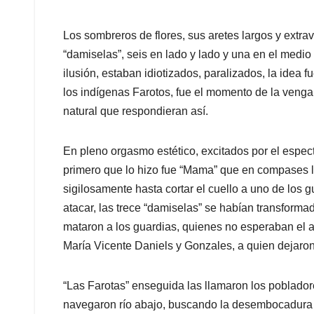
Los sombreros de flores, sus aretes largos y extra
“damiselas”, seis en lado y lado y una en el medio 
ilusión, estaban idiotizados, paralizados, la idea 
los indígenas Farotos, fue el momento de la veng
natural que respondieran así.
En pleno orgasmo estético, excitados por el espectá
primero que lo hizo fue “Mama” que en compases l
sigilosamente hasta cortar el cuello a uno de los 
atacar, las trece “damiselas” se habían transform
mataron a los guardias, quienes no esperaban el 
María Vicente Daniels y Gonzales, a quien dejaron i
“Las Farotas” enseguida las llamaron los poblado
navegaron río abajo, buscando la desembocadura q