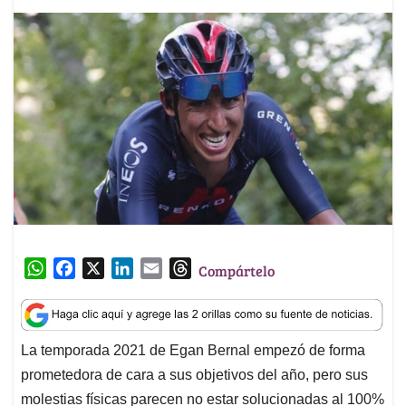
W
F
X
L
E
T
Compártelo
h
a
i
m
h
a
c
n
a
r
t
e
k
i
e
La temporada 2021 de Egan Bernal empezó de forma
s
b
e
l
a
prometedora de cara a sus objetivos del año, pero sus
A
o
d
d
p
o
I
s
molestias físicas parecen no estar solucionadas al 100%