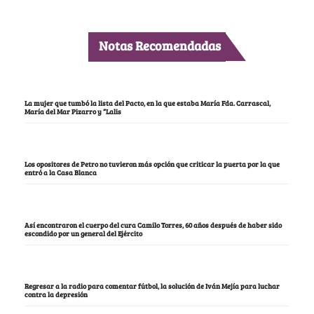
Notas Recomendadas
La mujer que tumbó la lista del Pacto, en la que estaba María Fda. Carrascal,
María del Mar Pizarro y “Lalis
Los opositores de Petro no tuvieron más opción que criticar la puerta por la que
entró a la Casa Blanca
Así encontraron el cuerpo del cura Camilo Torres, 60 años después de haber sido
escondido por un general del Ejército
Regresar a la radio para comentar fútbol, la solución de Iván Mejía para luchar
contra la depresión