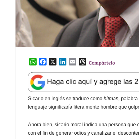
W
F
X
L
E
T
Compártelo
h
a
i
m
h
a
c
n
a
r
t
e
k
i
e
s
b
e
l
a
A
o
d
d
Sicario en inglés se traduce como
hitman,
palabra 
p
o
I
s
lenguaje significaría literalmente hombre que gol
p
k
n
Ahora bien, sicario moral indica una persona que e
con el fin de generar odios y canalizar el descont