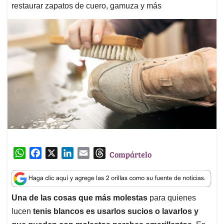
restaurar zapatos de cuero, gamuza y más
W
F
X
L
E
T
Compártelo
h
a
i
m
h
a
c
n
a
r
t
e
k
i
e
Una de las cosas que más molestas
para quienes
s
b
e
l
a
lucen
tenis blancos es usarlos sucios o lavarlos y
A
o
d
d