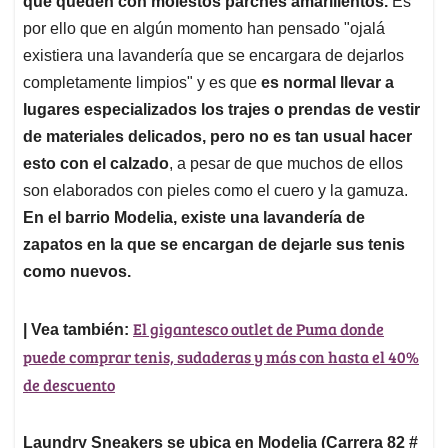
p
o
I
s
que queden con molestos parches amarillentos.
Es
p
k
n
por ello que en algún momento han pensado "ojalá
existiera una lavandería que se encargara de dejarlos
completamente limpios" y es que
es normal llevar a
lugares especializados los trajes o prendas de vestir
de materiales delicados, pero no es tan usual hacer
esto con el calzado
, a pesar de que muchos de ellos
son elaborados con pieles como el cuero y la gamuza.
En el barrio Modelia, existe una lavandería de
zapatos en la que se encargan de dejarle sus tenis
como nuevos.
El gigantesco outlet de Puma donde
| Vea también:
puede comprar tenis, sudaderas y más con hasta el 40%
de descuento
Laundry Sneakers se ubica en Modelia (Carrera 82 #