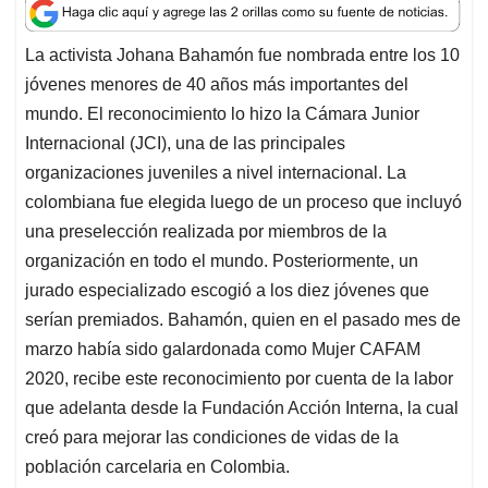
a
c
n
a
r
t
e
k
i
e
La activista Johana Bahamón fue nombrada entre los 10
s
b
e
l
a
jóvenes menores de 40 años más importantes del
A
o
d
d
p
o
I
s
mundo. El reconocimiento lo hizo la Cámara Junior
p
k
n
Internacional (JCI), una de las principales
organizaciones juveniles a nivel internacional. La
colombiana fue elegida luego de un proceso que incluyó
una preselección realizada por miembros de la
organización en todo el mundo. Posteriormente, un
jurado especializado escogió a los diez jóvenes que
serían premiados. Bahamón, quien en el pasado mes de
marzo había sido galardonada como Mujer CAFAM
2020, recibe este reconocimiento por cuenta de la labor
que adelanta desde la Fundación Acción Interna, la cual
creó para mejorar las condiciones de vidas de la
población carcelaria en Colombia.