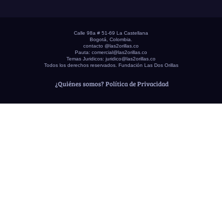
Calle 98a # 51-69 La Castellana
Bogotá, Colombia.
contacto @las2orillas.co
Pauta:
comercial@las2orillas.co
Temas Juridicos:
juridico@las2orillas.co
Todos los derechos reservados. Fundación Las Dos Orillas
¿Quiénes somos?
Política de Privacidad