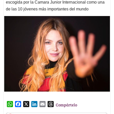
escogida por la Camara Junior Internacional como una
de las 10 jóvenes más importantes del mundo
W
F
X
L
E
T
Compártelo
h
a
i
m
h