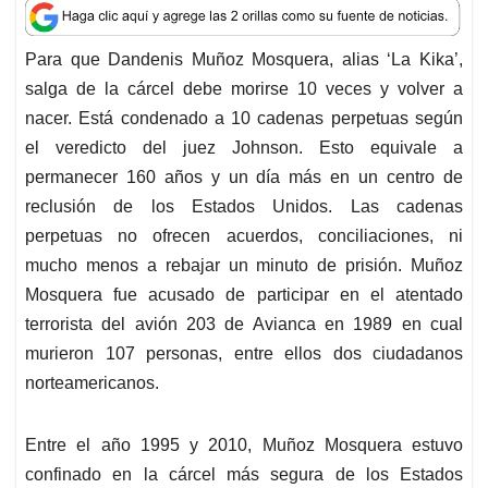
a
c
n
a
r
t
e
k
i
e
Para que Dandenis Muñoz Mosquera, alias ‘La Kika’,
s
b
e
l
a
salga de la cárcel debe morirse 10 veces y volver a
A
o
d
d
p
o
I
s
nacer. Está condenado a 10 cadenas perpetuas según
p
k
n
el veredicto del juez Johnson. Esto equivale a
permanecer 160 años y un día más en un centro de
reclusión de los Estados Unidos. Las cadenas
perpetuas no ofrecen acuerdos, conciliaciones, ni
mucho menos a rebajar un minuto de prisión. Muñoz
Mosquera fue acusado de participar en el atentado
terrorista del avión 203 de Avianca en 1989 en cual
murieron 107 personas, entre ellos dos ciudadanos
norteamericanos.
Entre el año 1995 y 2010, Muñoz Mosquera estuvo
confinado en la cárcel más segura de los Estados