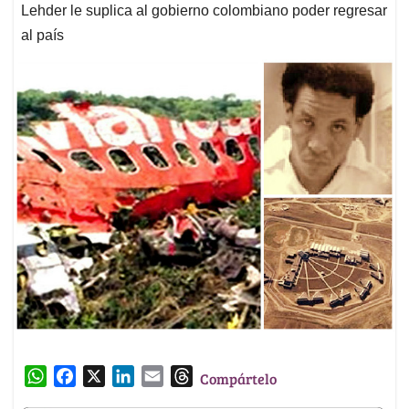
Lehder le suplica al gobierno colombiano poder regresar
al país
W
F
X
L
E
T
Compártelo
h
a
i
m
h