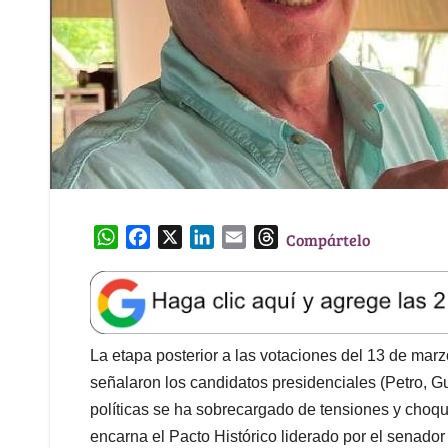
W
F
X
L
E
T
Compártelo
h
a
i
m
h
a
c
n
a
r
t
e
k
i
e
s
b
e
l
a
A
o
d
d
La etapa posterior a las votaciones del 13 de mar
p
o
I
s
señalaron los candidatos presidenciales (Petro, Gu
p
k
n
políticas se ha sobrecargado de tensiones y choque
encarna el Pacto Histórico liderado por el senador 